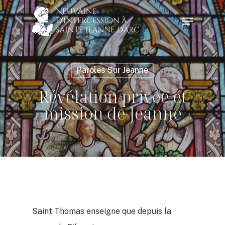
Skip
Menu
to
Close
main
Menu
content
Paroles Sur Jeanne
Révélation privée et
mission de Jeanne
Saint Thomas enseigne que depuis la