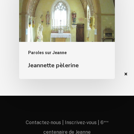
Paroles sur Jeanne
Jeannette pèlerine
Contactez-nous
|
Inscrivez-vous
|
6
ème
centenaire de Jeanne