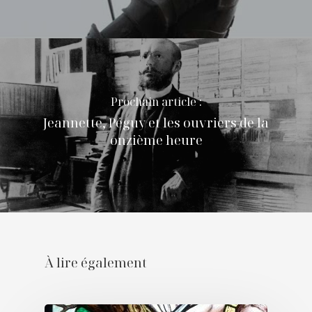
Prochain article :
Jeannette, Péguy et les ouvriers de la
onzième heure
À lire également